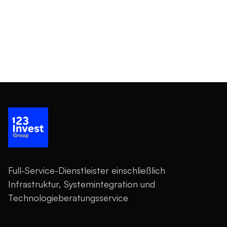
halten Sie regelmäßig über unsere Finanzen und Leistung
werden?
auf dem Laufenden.
Unterstützung Ihrer finanziellen Ziele:
Wir sind
bestrebt, unsere Investoren dabei zu unterstützen, ihre
Das 123 Invest Team bietet eine inspirierende und
finanziellen Ziele zu erreichen, sei es Kapitalwachstum oder
dynamische Umgebung für Talente aus verschiedenen
regelmäßige Einkommensströme.
Fachrichtungen. Erfahre
hier
mehr über die Gründe, warum
du Teil unseres Teams werden solltest.
Kundenservice:
Unser engagiertes Investor-Relations-
Team steht Ihnen bei Fragen oder Anliegen jederzeit zur
Verfügung. Investieren Sie in unsere Anleihen und
profitieren Sie von diesen und weiteren Vorteilen.
Full-Service-Dienstleister einschließlich
Infrastruktur, Systemintegration und
Technologieberatungsservice