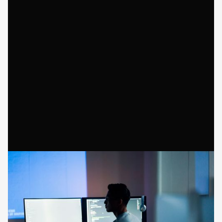
Sie in den Finanzmärkten stets die Nase vorn
haben.
Mit 123 Invest profitieren Sie von einem
zuverlässigen IT-Partner, der langfristige
Partnerschaften schätzt und stets an Ihrer
Seite steht.