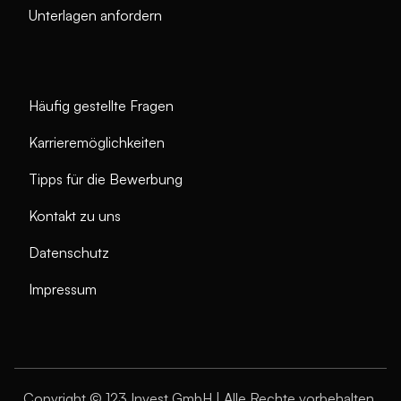
Unterlagen anfordern
Ihr Recht auf Datenübertragbarkeit
Sie haben das Recht, personenbezogene Daten, die Sie
uns gegeben haben, in einem übertragbaren Format zu
erhalten.
Häufig gestellte Fragen
Karrieremöglichkeiten
Tipps für die Bewerbung
Kontakt zu uns
Datenschutz
Impressum
Copyright © 123 Invest GmbH | Alle Rechte vorbehalten.